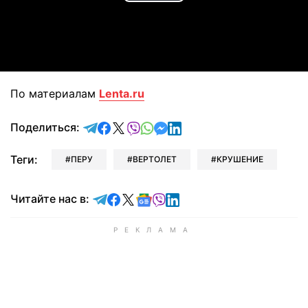
Play
Video
По материалам
Lenta.ru
отправить в Telegram
поделиться в Facebook
поделиться в X
отправить в Viber
отправить в Whatsapp
отправить в Messenger
отправить в LinkedIn
Поделиться:
Теги:
ПЕРУ
ВЕРТОЛЕТ
КРУШЕНИЕ
Читайте в Telegram
Читайте в Facebook
Читайте в X
Читайте в Google news
Читайте в Viber
Читайте в LinkedIn
Читайте нас в: