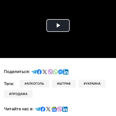
Play
Video
отправить в Telegram
поделиться в Facebook
поделиться в X
отправить в Viber
отправить в Whatsapp
отправить в Messenger
отправить в LinkedIn
Поделиться:
Теги:
АЛКОГОЛЬ
ШТРАФ
УКРАИНА
ПРОДАЖА
Читайте в Telegram
Читайте в Facebook
Читайте в X
Читайте в Google news
Читайте в Viber
Читайте в LinkedIn
Читайте нас в: