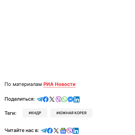
По материалам
РИА Новости
отправить в Telegram
поделиться в Facebook
поделиться в X
отправить в Viber
отправить в Whatsapp
отправить в Messenger
отправить в LinkedIn
Поделиться:
Теги:
КНДР
ЮЖНАЯ КОРЕЯ
Читайте в Telegram
Читайте в Facebook
Читайте в X
Читайте в Google news
Читайте в Viber
Читайте в LinkedIn
Читайте нас в: