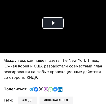
Play
Video
Между тем, как пишет газета The New York Times,
Южная Корея и США разработали совместный план
реагирования на любые провокационные действия
со стороны КНДР.
отправить в Telegram
поделиться в Facebook
поделиться в X
отправить в Viber
отправить в Whatsapp
отправить в Messenger
отправить в LinkedIn
Поделиться:
Теги:
КНДР
ЮЖНАЯ КОРЕЯ