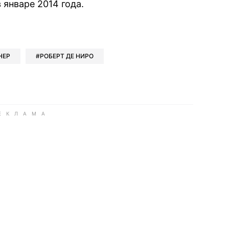
 январе 2014 года.
book
iber
в Whatsapp
ь в Messenger
ить в LinkedIn
НЕР
РОБЕРТ ДЕ НИРО
ook
Google news
 Viber
е в LinkedIn