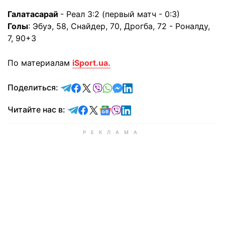
Галатасарай
- Реал 3:2 (первый матч - 0:3)
Голы
: Эбуэ, 58, Снайдер, 70, Дрогба, 72 - Роналду,
7, 90+3
По материалам
iSport.ua.
отправить в Telegram
поделиться в Facebook
поделиться в X
отправить в Viber
отправить в Whatsapp
отправить в Messenger
отправить в LinkedIn
Поделиться:
Читайте в Telegram
Читайте в Facebook
Читайте в X
Читайте в Google news
Читайте в Viber
Читайте в LinkedIn
Читайте нас в: