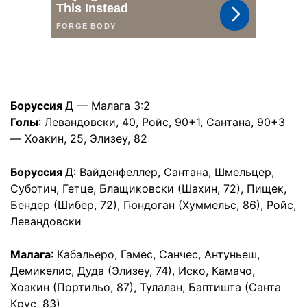
Боруссия
Д — Малага 3:2
Голы
: Левандовски, 40, Ройс, 90+1, Сантана, 90+3
— Хоакин, 25, Элизеу, 82
Боруссия
Д: Вайденфеллер, Сантана, Шмельцер,
Суботич, Гетце, Блащиковски (Шахин, 72), Пищек,
Бендер (Шибер, 72), Гюндоган (Хуммельс, 86), Ройс,
Левандовски
Малага
: Кабальеро, Гамес, Санчес, Антуньеш,
Демикелис, Дуда (Элизеу, 74), Иско, Камачо,
Хоакин (Портильо, 87), Тулалан, Баптишта (Санта
Крус, 83)