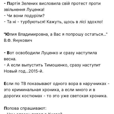
- П
артія Зелених висловила свій протест проти
звільнення Луценка!
- Чи вони подуріли?
- Та ні - турбуються! Кажуть, щось в лісі здохло!
"Ю
лия Владимировна, а Вас я попрошу остаться..."
В.Ф. Янукович
- В
от освободили Луценко и сразу наступила
весна.
- А если выпустить Тимошенко, сразу наступит
Новый год...2015-й.
Е
сли по ТВ показывают одного вора в наручниках -
это криминальная хроника, а если много и в
дорогих костюмах - то это уже светская хроника.
П
опова спрашивают: