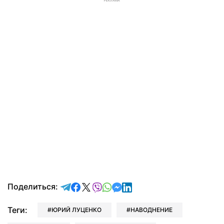
РЕКЛАМА
отправить в Telegram
поделиться в Facebook
поделиться в X
отправить в Viber
отправить в Whatsapp
отправить в Messenger
отправить в LinkedIn
Поделиться:
Теги:
ЮРИЙ ЛУЦЕНКО
НАВОДНЕНИЕ