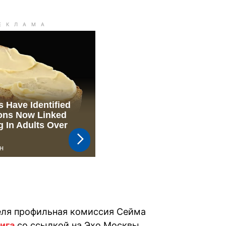
еля профильная комиссия Сейма
ига
со ссылкой на Эхо Москвы.