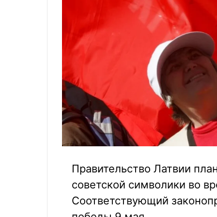
Правительство Латвии пла
советской символики во в
Соответствующий законопр
победы 9 мая