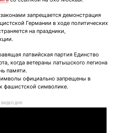
 законами запрещается демонстрация
цистской Германии в ходе политических
траняется на праздники,
кции.
равящая латвийская партия Единство
рта, когда ветераны латышского легиона
нь памяти.
 символы официально запрещены в
 к фашистской символике.
ВИДЕО ДНЯ