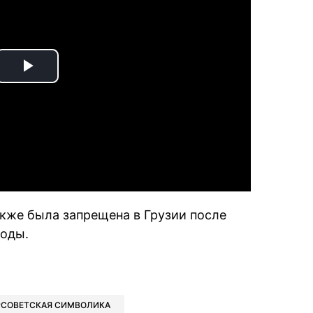
Play
Video
кже была запрещена в Грузии после
боды.
book
iber
в Whatsapp
ь в Messenger
ить в LinkedIn
СОВЕТСКАЯ СИМВОЛИКА