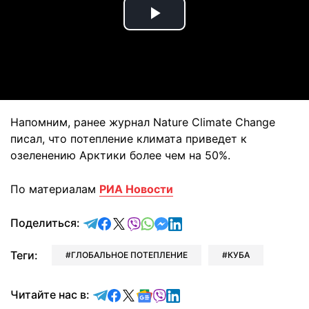
Play
Video
Напомним, ранее журнал Nature Climate Change
писал, что потепление климата приведет к
озеленению Арктики более чем на 50%.
По материалам
РИА Новости
отправить в Telegram
поделиться в Facebook
поделиться в X
отправить в Viber
отправить в Whatsapp
отправить в Messenger
отправить в LinkedIn
Поделиться:
Теги:
ГЛОБАЛЬНОЕ ПОТЕПЛЕНИЕ
КУБА
Читайте в Telegram
Читайте в Facebook
Читайте в X
Читайте в Google news
Читайте в Viber
Читайте в LinkedIn
Читайте нас в: