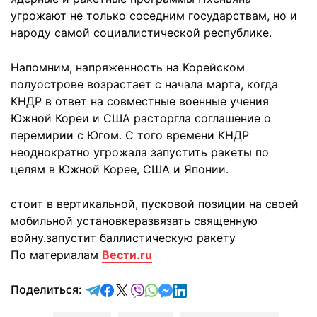
угрожают не только соседним государствам, но и
народу самой социалистической республике.
Напомним, напряженность на Корейском
полуострове возрастает с начала марта, когда
КНДР в ответ на совместные военные учения
Южной Кореи и США расторгла соглашение о
перемирии с Югом. С того времени КНДР
неоднократно угрожала запустить ракеты по
целям в Южной Корее, США и Японии.
стоит в вертикальной, пусковой позиции на своей
мобильной установке
развязать священную
войну.
запустит баллистическую ракету
По материалам
Вести.ru
отправить в Telegram
поделиться в Facebook
поделиться в X
отправить в Viber
отправить в Whatsapp
отправить в Messenger
отправить в LinkedIn
Поделиться: