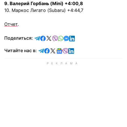
9. Валерий Горбань (Mini) +4:00,8
10. Маркос Лигато (Subaru) +4:44,7
Отчет
.
отправить в Telegram
поделиться в Facebook
поделиться в X
отправить в Viber
отправить в Whatsapp
отправить в Messenger
отправить в LinkedIn
Поделиться:
Читайте в Telegram
Читайте в Facebook
Читайте в X
Читайте в Google news
Читайте в Viber
Читайте в LinkedIn
Читайте нас в: