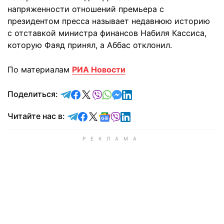
напряженности отношений премьера с
президентом пресса называет недавнюю историю
с отставкой министра финансов Набиля Кассиса,
которую Фаяд принял, а Аббас отклонил.
По материалам
РИА Новости
отправить в Telegram
поделиться в Facebook
поделиться в X
отправить в Viber
отправить в Whatsapp
отправить в Messenger
отправить в LinkedIn
Поделиться:
Читайте в Telegram
Читайте в Facebook
Читайте в X
Читайте в Google news
Читайте в Viber
Читайте в LinkedIn
Читайте нас в: