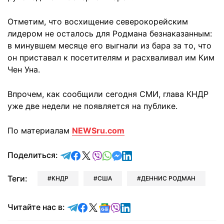
Отметим, что восхищение северокорейским
лидером не осталось для Родмана безнаказанным:
в минувшем месяце его выгнали из бара за то, что
он приставал к посетителям и расхваливал им Ким
Чен Уна.
Впрочем, как сообщили сегодня СМИ, глава КНДР
уже две недели не появляется на публике.
По материалам
NEWSru.com
отправить в Telegram
поделиться в Facebook
поделиться в X
отправить в Viber
отправить в Whatsapp
отправить в Messenger
отправить в LinkedIn
Поделиться:
Теги:
КНДР
США
ДЕННИС РОДМАН
Читайте в Telegram
Читайте в Facebook
Читайте в X
Читайте в Google news
Читайте в Viber
Читайте в LinkedIn
Читайте нас в: