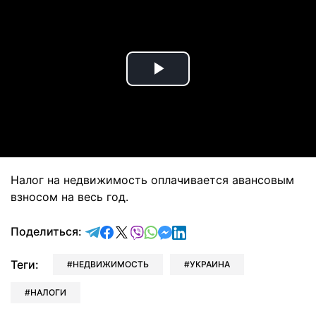
Play
Video
Налог на недвижимость оплачивается авансовым
взносом на весь год.
отправить в Telegram
поделиться в Facebook
поделиться в X
отправить в Viber
отправить в Whatsapp
отправить в Messenger
отправить в LinkedIn
Поделиться:
Теги:
НЕДВИЖИМОСТЬ
УКРАИНА
НАЛОГИ