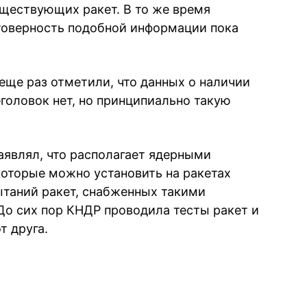
ществующих ракет. В то же время
товерность подобной информации пока
еще раз отметили, что данных о наличии
оловок нет, но принципиально такую
являл, что располагает ядерными
оторые можно установить на ракетах
таний ракет, снабженных такими
 До сих пор КНДР проводила тесты ракет и
т друга.
book
iber
в Whatsapp
ь в Messenger
ить в LinkedIn