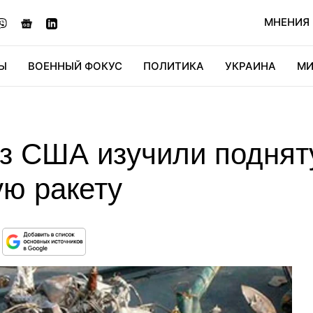
МНЕНИЯ
Ы
ВОЕННЫЙ ФОКУС
ПОЛИТИКА
УКРАИНА
МИ
ОНОМИКА
ДИДЖИТАЛ
АВТО
МИРФАН
КУЛЬТ
з США изучили поднят
ую ракету