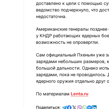
доставлено к цели с помощью су
ведомство подчеркнуло, что дос
недостаточна.
Американские генералы позднее 
у КНДР работающих ядерных боег
возможность не опровергли.
Сам официальный Пхеньян уже за
зарядами небольших размеров, к
большой дальности. Однако испы
зарядами, пока не проводилось.
ядерного оружия отдельно друг о
По материалам
Lenta.ru
отправить в Telegram
поделиться в Face
поделиться в X
отправить в V
отправить 
отправит
отправ
Поделиться: