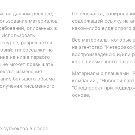
ые на данном ресурсе,
Перепечатка, копировани
ользование материалов
содержащей ссылку на аге
ребований, описанных в
каком-либо виде строго 
. Использовать
Все материалы, которые 
есурсе, разрешается
на агентство "Интерфакс
овий: гиперссылки на
воспроизведению и/или 
ика не ниже первого
как с письменного разреш
й не может превышать
екста, изменения
Материалы с плашками "Р"
вание большего объема
компаний", "Новости парти
получения письменного
"Спецпроект при поддерж
основе.
 субъектов в сфере