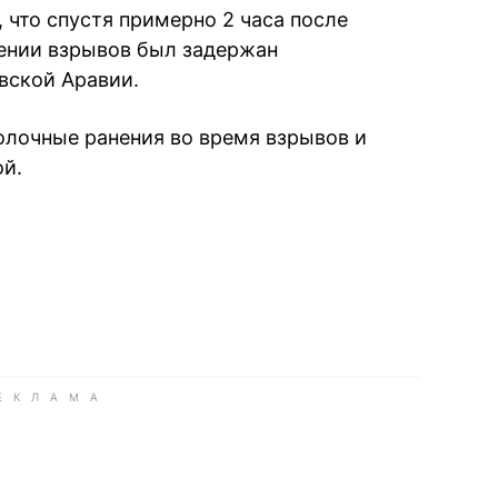
, что спустя примерно 2 часа после
шении взрывов был задержан
вской Аравии.
олочные ранения во время взрывов и
ой.
book
iber
в Whatsapp
ь в Messenger
ить в LinkedIn
ook
Google news
 Viber
е в LinkedIn