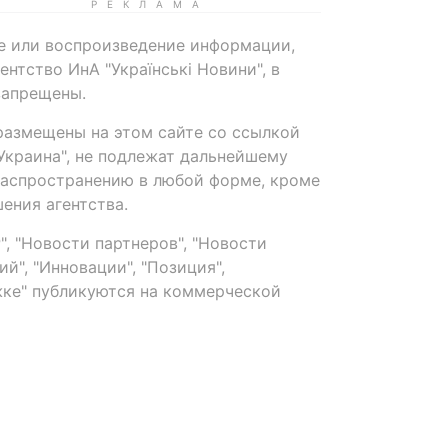
е или воспроизведение информации,
нтство ИнА "Українські Новини", в
запрещены.
размещены на этом сайте со ссылкой
-Украина", не подлежат дальнейшему
распространению в любой форме, кроме
ения агентства.
, "Новости партнеров", "Новости
й", "Инновации", "Позиция",
ке" публикуются на коммерческой