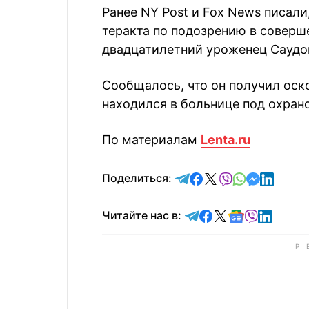
Ранее NY Post и Fox News писали
теракта по подозрению в совер
двадцатилетний уроженец Саудо
Сообщалось, что он получил оск
находился в больнице под охран
По материалам
Lenta.ru
отправить в Telegram
поделиться в Face
поделиться в X
отправить в V
отправить 
отправит
отправ
Поделиться:
Читайте в Telegram
Читайте в Faceb
Читайте в X
Читайте в 
Читайте в
Читайт
Читайте нас в: