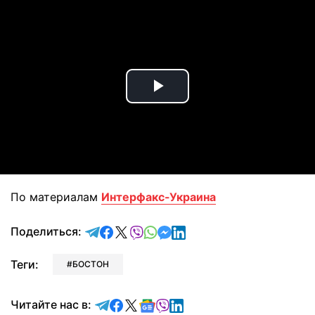
Play
Video
По материалам
Интерфакс-Украина
отправить в Telegram
поделиться в Facebook
поделиться в X
отправить в Viber
отправить в Whatsapp
отправить в Messenger
отправить в LinkedIn
Поделиться:
Теги:
БОСТОН
Читайте в Telegram
Читайте в Facebook
Читайте в X
Читайте в Google news
Читайте в Viber
Читайте в LinkedIn
Читайте нас в: