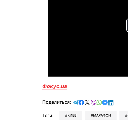
Фокус.ua
отправить в Telegram
поделиться в Face
поделиться в X
отправить в V
отправить 
отправит
отправ
Поделиться:
Теги:
КИЕВ
МАРАФОН