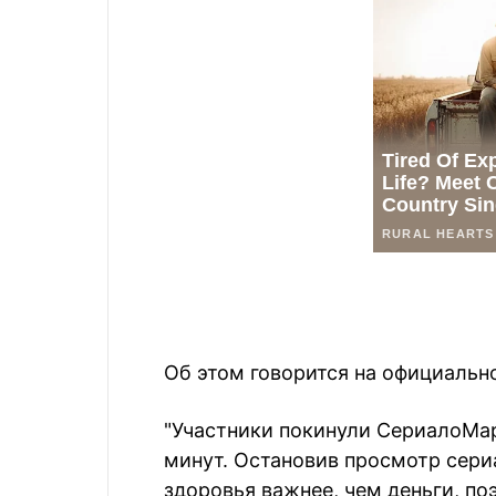
Об этом говорится на официальн
"Участники покинули СериалоМар
минут. Остановив просмотр сериа
здоровья важнее, чем деньги, по