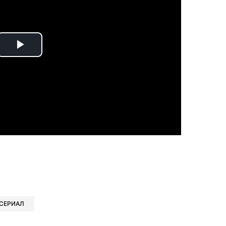
Play
Video
book
iber
в Whatsapp
ь в Messenger
ить в LinkedIn
СЕРИАЛ