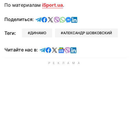
По материалам
iSport.ua
.
отправить в Telegram
поделиться в Facebook
поделиться в X
отправить в Viber
отправить в Whatsapp
отправить в Messenger
отправить в LinkedIn
Поделиться:
Теги:
ДИНАМО
АЛЕКСАНДР ШОВКОВСКИЙ
Читайте в Telegram
Читайте в Facebook
Читайте в X
Читайте в Google news
Читайте в Viber
Читайте в LinkedIn
Читайте нас в: