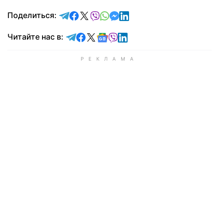
отправить в Telegram
поделиться в Facebook
поделиться в X
отправить в Viber
отправить в Whatsapp
отправить в Messenger
отправить в LinkedIn
Поделиться:
Читайте в Telegram
Читайте в Facebook
Читайте в X
Читайте в Google news
Читайте в Viber
Читайте в LinkedIn
Читайте нас в: