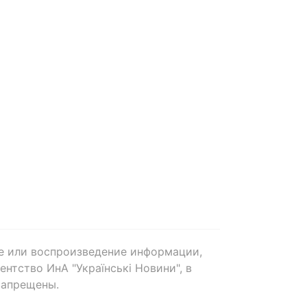
е или воспроизведение информации,
нтство ИнА "Українські Новини", в
запрещены.