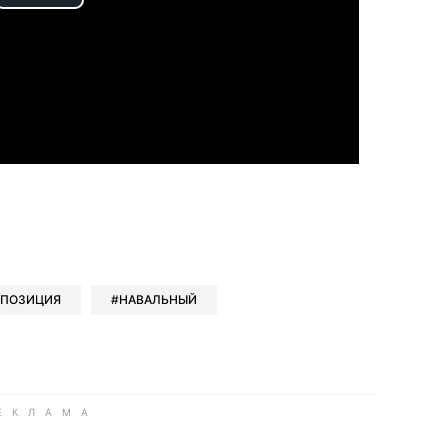
Play
Video
book
iber
в Whatsapp
ь в Messenger
ить в LinkedIn
ПОЗИЦИЯ
НАВАЛЬНЫЙ
ook
Google news
 Viber
е в LinkedIn