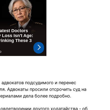
 адвокатов подсудимого и перенес
ля. Адвокаты просили отсрочить суд на
териалами дела более подробно.
довлетворении другого ходатайства - об