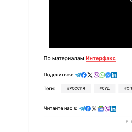
По материалам
Интерфакс
отправить в Telegram
поделиться в Face
поделиться в X
отправить в V
отправить 
отправит
отправ
Поделиться:
Теги:
РОССИЯ
СУД
ОП
Читайте в Telegram
Читайте в Faceb
Читайте в X
Читайте в 
Читайте в
Читайт
Читайте нас в: