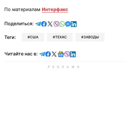
По материалам
Интерфакс
отправить в Telegram
поделиться в Facebook
поделиться в X
отправить в Viber
отправить в Whatsapp
отправить в Messenger
отправить в LinkedIn
Поделиться:
Теги:
США
ТЕХАС
ЗАВОДЫ
Читайте в Telegram
Читайте в Facebook
Читайте в X
Читайте в Google news
Читайте в Viber
Читайте в LinkedIn
Читайте нас в: