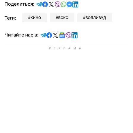
отправить в Telegram
поделиться в Facebook
поделиться в X
отправить в Viber
отправить в Whatsapp
отправить в Messenger
отправить в LinkedIn
Поделиться:
Теги:
КИНО
БОКС
БОЛЛИВУД
Читайте в Telegram
Читайте в Facebook
Читайте в X
Читайте в Google news
Читайте в Viber
Читайте в LinkedIn
Читайте нас в: