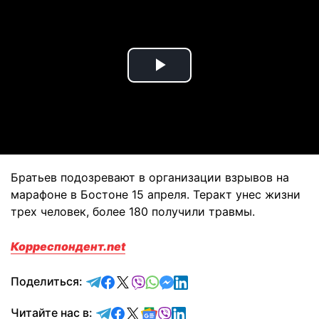
Play
Video
Братьев подозревают в организации взрывов на
марафоне в Бостоне 15 апреля. Теракт унес жизни
трех человек, более 180 получили травмы.
Корреспондент.net
отправить в Telegram
поделиться в Facebook
поделиться в X
отправить в Viber
отправить в Whatsapp
отправить в Messenger
отправить в LinkedIn
Поделиться:
Читайте в Telegram
Читайте в Facebook
Читайте в X
Читайте в Google news
Читайте в Viber
Читайте в LinkedIn
Читайте нас в: