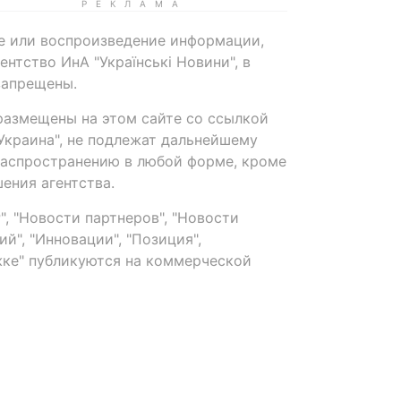
е или воспроизведение информации,
нтство ИнА "Українські Новини", в
запрещены.
размещены на этом сайте со ссылкой
-Украина", не подлежат дальнейшему
распространению в любой форме, кроме
ения агентства.
, "Новости партнеров", "Новости
й", "Инновации", "Позиция",
ке" публикуются на коммерческой