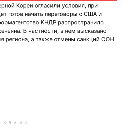
ерной Кореи огласили условия, при
ет готов начать переговоры с США и
формагентство КНДР распространило
еньяна. В частности, в нем высказано
я региона, а также отмены санкций ООН.
book
iber
в Whatsapp
ь в Messenger
ить в LinkedIn
ook
Google news
 Viber
е в LinkedIn