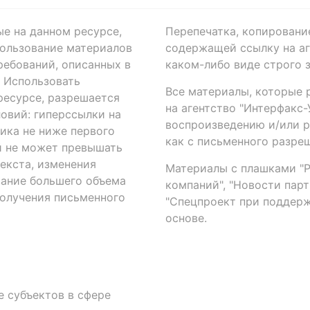
ые на данном ресурсе,
Перепечатка, копировани
ользование материалов
содержащей ссылку на аге
ребований, описанных в
каком-либо виде строго 
. Использовать
Все материалы, которые 
есурсе, разрешается
на агентство "Интерфакс
овий: гиперссылки на
воспроизведению и/или 
ика не ниже первого
как с письменного разреш
й не может превышать
екста, изменения
Материалы с плашками "Р"
вание большего объема
компаний", "Новости парти
получения письменного
"Спецпроект при поддерж
основе.
 субъектов в сфере