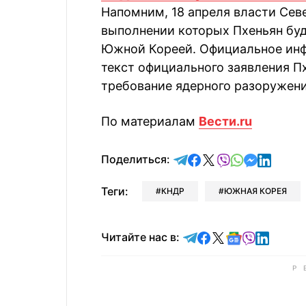
Напомним, 18 апреля власти Сев
выполнении которых Пхеньян буд
Южной Кореей. Официальное ин
текст официального заявления Пх
требование ядерного разоружени
По материалам
Вести.ru
отправить в Telegram
поделиться в Face
поделиться в X
отправить в V
отправить 
отправит
отправ
Поделиться:
Теги:
КНДР
ЮЖНАЯ КОРЕЯ
Читайте в Telegram
Читайте в Faceb
Читайте в X
Читайте в 
Читайте в
Читайт
Читайте нас в: