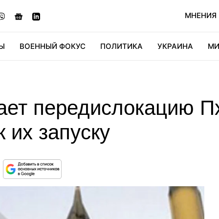
МНЕНИЯ
Ы
ВОЕННЫЙ ФОКУС
ПОЛИТИКА
УКРАИНА
МИ
ОНОМИКА
ДИДЖИТАЛ
АВТО
МИРФАН
КУЛЬТ
ает передислокацию П
к их запуску