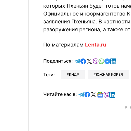
которых Пхеньян будет готов на
Официальное информагентство К
заявления Пхеньяна. В частности
разоружения региона, а также о
По материалам
Lenta.ru
отправить в Telegram
поделиться в Face
поделиться в X
отправить в V
отправить 
отправит
отправ
Поделиться:
Теги:
КНДР
ЮЖНАЯ КОРЕЯ
Читайте в Telegram
Читайте в Faceb
Читайте в X
Читайте в 
Читайте в
Читайт
Читайте нас в: