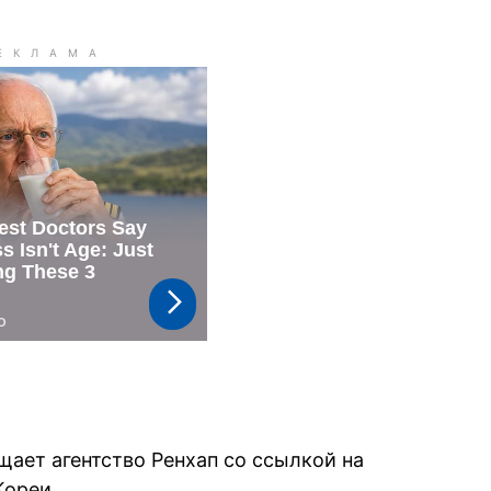
бщает агентство Ренхап со ссылкой на
Кореи.