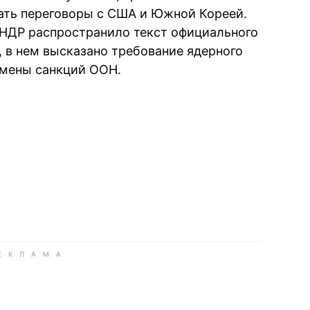
чать переговоры с США и Южной Кореей.
НДР распространило текст официального
, в нем высказано требование ядерного
тмены санкций ООН.
book
iber
в Whatsapp
ь в Messenger
ить в LinkedIn
ook
Google news
 Viber
е в LinkedIn