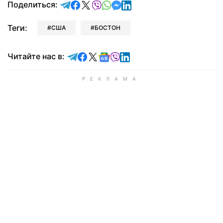
отправить в Telegram
поделиться в Facebook
поделиться в X
отправить в Viber
отправить в Whatsapp
отправить в Messenger
отправить в LinkedIn
Поделиться:
Теги:
США
БОСТОН
Читайте в Telegram
Читайте в Facebook
Читайте в X
Читайте в Google news
Читайте в Viber
Читайте в LinkedIn
Читайте нас в: