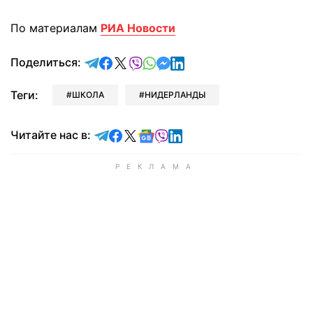
По материалам
РИА Новости
отправить в Telegram
поделиться в Facebook
поделиться в X
отправить в Viber
отправить в Whatsapp
отправить в Messenger
отправить в LinkedIn
Поделиться:
Теги:
ШКОЛА
НИДЕРЛАНДЫ
Читайте в Telegram
Читайте в Facebook
Читайте в X
Читайте в Google news
Читайте в Viber
Читайте в LinkedIn
Читайте нас в: