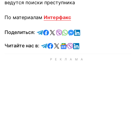
ведутся поиски преступника
По материалам
Интерфакс
отправить в Telegram
поделиться в Facebook
поделиться в X
отправить в Viber
отправить в Whatsapp
отправить в Messenger
отправить в LinkedIn
Поделиться:
Читайте в Telegram
Читайте в Facebook
Читайте в X
Читайте в Google news
Читайте в Viber
Читайте в LinkedIn
Читайте нас в: