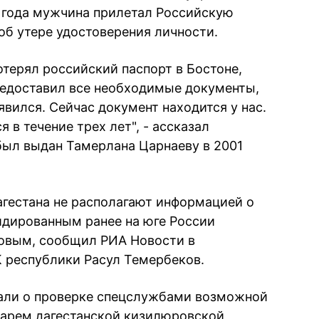
2 года мужчина прилетал Российскую
об утере удостоверения личности.
потерял российский паспорт в Бостоне,
редоставил все необходимые документы,
явился. Сейчас документ находится у нас.
я в течение трех лет", - ассказал
был выдан Тамерлана Царнаеву в 2001
агестана не располагают информацией о
идированным ранее на юге России
овым, сообщил РИА Новости в
 республики Расул Темербеков.
али о проверке спецслужбами возможной
варем дагестанской кизилюровской