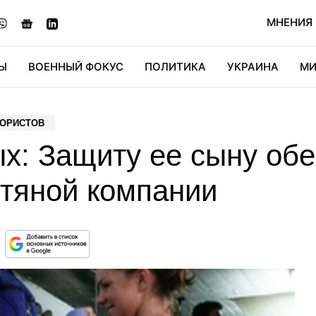
МНЕНИЯ
Ы
ВОЕННЫЙ ФОКУС
ПОЛИТИКА
УКРАИНА
МИ
ОНОМИКА
ДИДЖИТАЛ
АВТО
МИРФАН
КУЛЬТ
РОРИСТОВ
х: Защиту ее сыну обе
фтяной компании