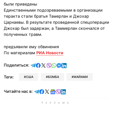
были приведены
Единственными подозреваемыми в организации
теракта стали братья Тамерлан и Джохар
Царнаевы. В результате проведенной спецоперации
Джохар был задержан, а Таммерлан скончался от
полученных травм.
предъявили ему обвинения
По материалам
РИА Новости
отправить в Telegram
поделиться в Facebook
поделиться в X
отправить в Viber
отправить в Whatsapp
отправить в Messenger
отправить в LinkedIn
Поделиться:
Теги:
США
БОМБА
МАЙАМИ
Читайте в Telegram
Читайте в Facebook
Читайте в X
Читайте в Google news
Читайте в Viber
Читайте в LinkedIn
Читайте нас в: