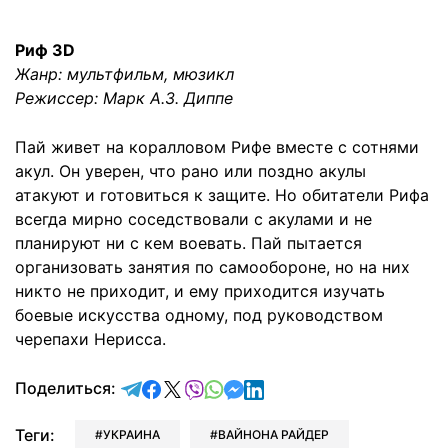
Риф 3D
Жанр: мультфильм, мюзикл
Режиссер: Марк А.З. Диппе
Пай живет на коралловом Рифе вместе с сотнями
акул. Он уверен, что рано или поздно акулы
атакуют и готовиться к защите. Но обитатели Рифа
всегда мирно соседствовали с акулами и не
планируют ни с кем воевать. Пай пытается
организовать занятия по самообороне, но на них
никто не приходит, и ему приходится изучать
боевые искусства одному, под руководством
черепахи Нерисса.
отправить в Telegram
поделиться в Facebook
поделиться в X
отправить в Viber
отправить в Whatsapp
отправить в Messenger
отправить в LinkedIn
Поделиться:
Теги:
УКРАИНА
ВАЙНОНА РАЙДЕР