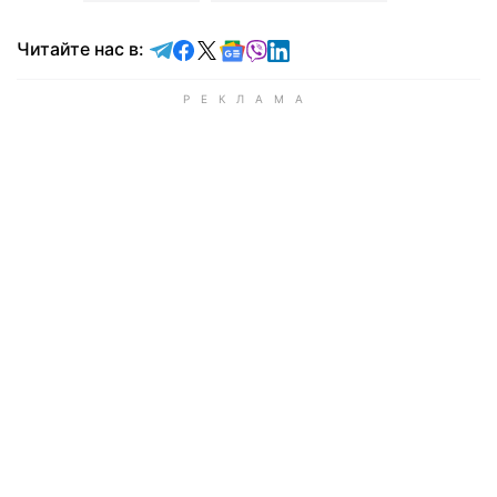
Читайте в Telegram
Читайте в Facebook
Читайте в X
Читайте в Google news
Читайте в Viber
Читайте в LinkedIn
Читайте нас в: