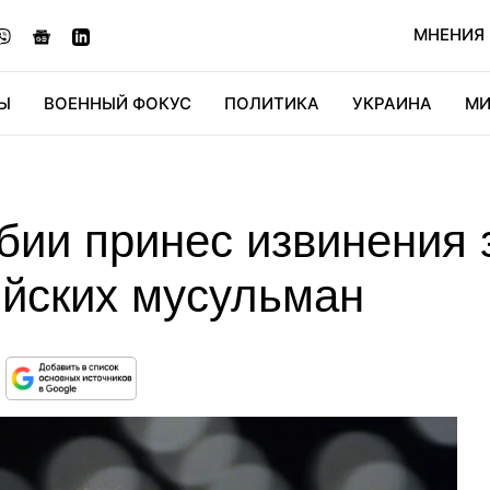
МНЕНИЯ
Ы
ВОЕННЫЙ ФОКУС
ПОЛИТИКА
УКРАИНА
МИ
ОНОМИКА
ДИДЖИТАЛ
АВТО
МИРФАН
КУЛЬТ
бии принес извинения 
ийских мусульман