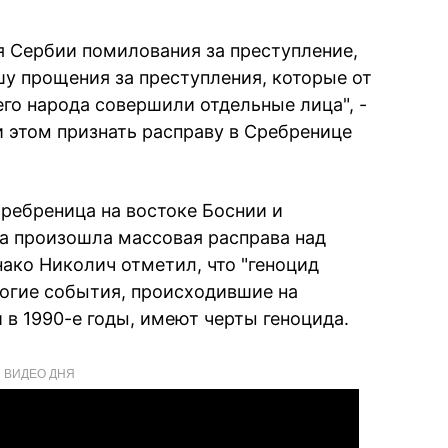
я Сербии помилования за преступление,
у прощения за преступления, которые от
го народа совершили отдельные лица", -
и этом признать расправу в Сребренице
Сребреница на востоке Боснии и
да произошла массовая расправа над
ко Николич отметил, что "геноцид
ногие события, происходившие на
в 1990-е годы, имеют черты геноцида.
ВИДЕО ДНЯ