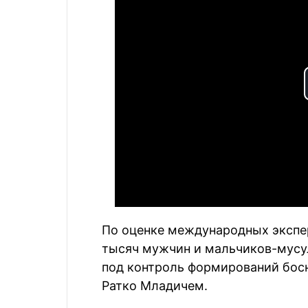
По оценке международных экспер
тысяч мужчин и мальчиков-мусул
под контроль формирований босн
Ратко Младичем.