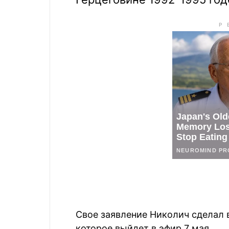
Свое заявление Николич сделал 
которое выйдет в эфир 7 мая.