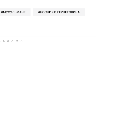
book
iber
в Whatsapp
ь в Messenger
ить в LinkedIn
МУСУЛЬМАНЕ
БОСНИЯ И ГЕРЦЕГОВИНА
ook
Google news
 Viber
е в LinkedIn