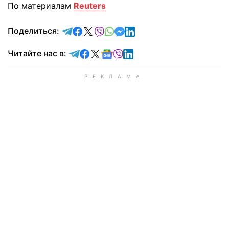
По материалам
Reuters
отправить в Telegram
поделиться в Facebook
поделиться в X
отправить в Viber
отправить в Whatsapp
отправить в Messenger
отправить в LinkedIn
Поделиться:
Читайте в Telegram
Читайте в Facebook
Читайте в X
Читайте в Google news
Читайте в Viber
Читайте в LinkedIn
Читайте нас в: