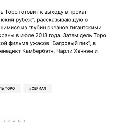
 Торо готовит к выходу в прокат
анский рубеж", рассказывающую о
шимися из глубин океанов гигантскими
раны в июле 2013 года. Затем дель Торо
кой фильма ужасов "Багровый пик", в
енедикт Камбербэтч, Чарли Ханнэм и
book
iber
в Whatsapp
ь в Messenger
ить в LinkedIn
ЛЬ ТОРО
СЕРИАЛ
ook
Google news
 Viber
е в LinkedIn