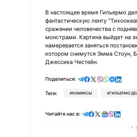
В настоящее время Гильермо дель
фантастическую ленту "Тихооке
сражении человечества с подняв
монстрами. Картина выйдет на эк
намеревается заняться постанов
котором снимутся Эмма Стоун, Б
Джессика Честейн.
отправить в Telegram
поделиться в Face
поделиться в X
отправить в V
отправить 
отправит
отправ
Поделиться:
Теги:
КОМИКСЫ
ГИЛЬЕРМО ДЕ
Читайте в Telegram
Читайте в Faceb
Читайте в X
Читайте в 
Читайте в
Читайт
Читайте нас в: