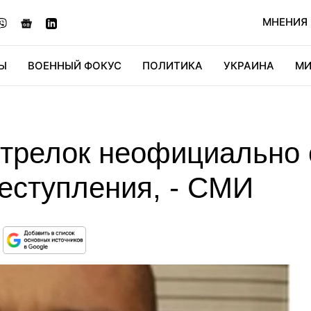
МНЕНИЯ
Ы
ВОЕННЫЙ ФОКУС
ПОЛИТИКА
УКРАИНА
МИ
ОНОМИКА
ДИДЖИТАЛ
АВТО
МИРФАН
КУЛЬТ
стрелок неофициально 
еступления, - СМИ