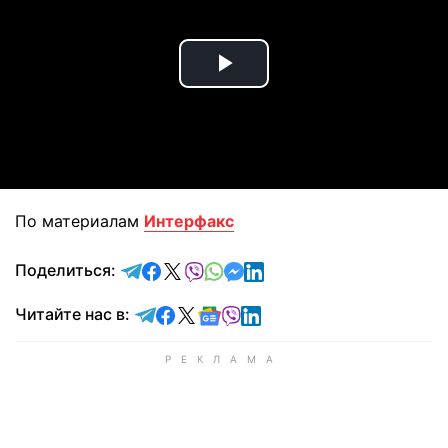
Play
Video
По материалам
Интерфакс
отправить в Telegram
поделиться в Facebook
поделиться в X
отправить в Viber
отправить в Whatsapp
отправить в Messenger
отправить в LinkedIn
Поделиться:
Читайте в Telegram
Читайте в Facebook
Читайте в X
Читайте в Google news
Читайте в Viber
Читайте в LinkedIn
Читайте нас в: