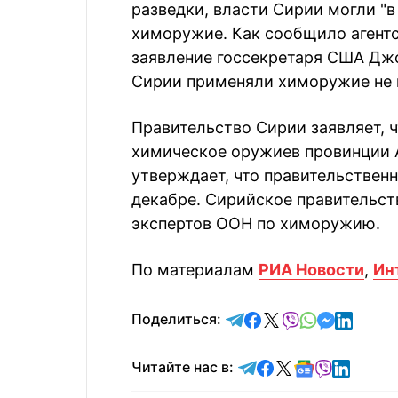
разведки, власти Сирии могли "
химоружие. Как сообщило агент
заявление госсекретаря США Дж
Сирии применяли химоружие не м
Правительство Сирии заявляет, 
химическое оружиев провинции А
утверждает, что правительственн
декабре. Сирийское правительст
экспертов ООН по химоружию.
По материалам
РИА Новости
,
Ин
отправить в Telegram
поделиться в Face
поделиться в X
отправить в V
отправить 
отправит
отправ
Поделиться:
Читайте в Telegram
Читайте в Faceb
Читайте в X
Читайте в 
Читайте в
Читайт
Читайте нас в: