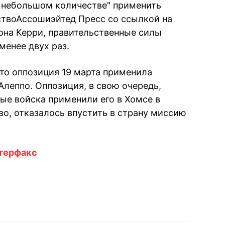
в небольшом количестве" применить
ствоАссошиэйтед Пресс со ссылкой на
она Керри, правительственные силы
енее двух раз.
что оппозиция 19 марта применила
леппо. Оппозиция, в свою очередь,
ые войска применили его в Хомсе в
во, отказалось впустить в страну миссию
терфакс
book
iber
в Whatsapp
ь в Messenger
ить в LinkedIn
ook
Google news
 Viber
е в LinkedIn