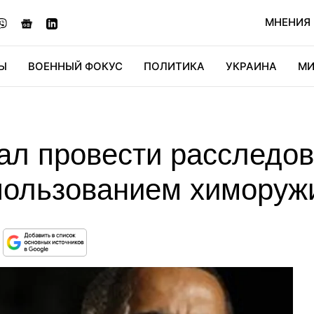
МНЕНИЯ
Ы
ВОЕННЫЙ ФОКУС
ПОЛИТИКА
УКРАИНА
МИ
ОНОМИКА
ДИДЖИТАЛ
АВТО
МИРФАН
КУЛЬТ
л провести расследова
ользованием химоруж