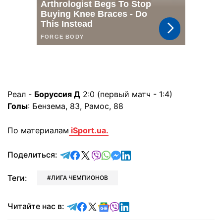
Реал -
Боруссия
Д
2:0 (первый матч - 1:4)
Голы
: Бензема, 83, Рамос, 88
По материалам
iSport.ua.
отправить в Telegram
поделиться в Facebook
поделиться в X
отправить в Viber
отправить в Whatsapp
отправить в Messenger
отправить в LinkedIn
Поделиться:
Теги:
ЛИГА ЧЕМПИОНОВ
Читайте в Telegram
Читайте в Facebook
Читайте в X
Читайте в Google news
Читайте в Viber
Читайте в LinkedIn
Читайте нас в: