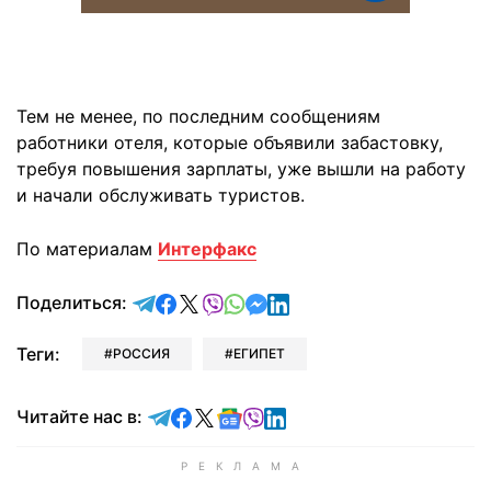
Тем не менее, по последним сообщениям
работники отеля, которые объявили забастовку,
требуя повышения зарплаты, уже вышли на работу
и начали обслуживать туристов.
По материалам
Интерфакс
отправить в Telegram
поделиться в Facebook
поделиться в X
отправить в Viber
отправить в Whatsapp
отправить в Messenger
отправить в LinkedIn
Поделиться:
Теги:
РОССИЯ
ЕГИПЕТ
Читайте в Telegram
Читайте в Facebook
Читайте в X
Читайте в Google news
Читайте в Viber
Читайте в LinkedIn
Читайте нас в: