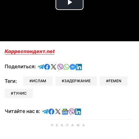
Play
Video
Корреспондент.net
отправить в Telegram
поделиться в Facebook
поделиться в X
отправить в Viber
отправить в Whatsapp
отправить в Messenger
отправить в LinkedIn
Поделиться:
Теги:
ИСЛАМ
ЗАДЕРЖАНИЕ
FEMEN
ТУНИС
Читайте в Telegram
Читайте в Facebook
Читайте в X
Читайте в Google news
Читайте в Viber
Читайте в LinkedIn
Читайте нас в: