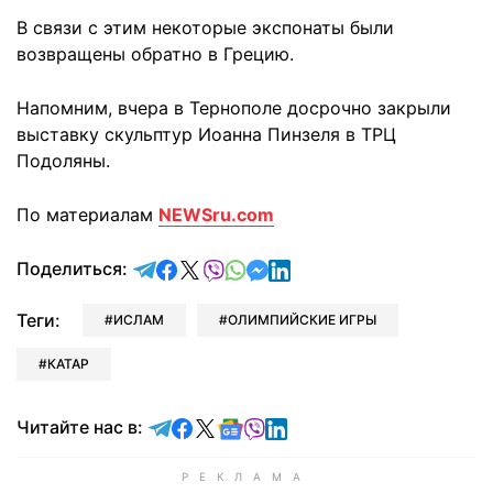
В связи с этим некоторые экспонаты были
возвращены обратно в Грецию.
Напомним, вчера в Тернополе досрочно закрыли
выставку скульптур Иоанна Пинзеля в ТРЦ
Подоляны.
По материалам
NEWSru.com
отправить в Telegram
поделиться в Facebook
поделиться в X
отправить в Viber
отправить в Whatsapp
отправить в Messenger
отправить в LinkedIn
Поделиться:
Теги:
ИСЛАМ
ОЛИМПИЙСКИЕ ИГРЫ
КАТАР
Читайте в Telegram
Читайте в Facebook
Читайте в X
Читайте в Google news
Читайте в Viber
Читайте в LinkedIn
Читайте нас в: