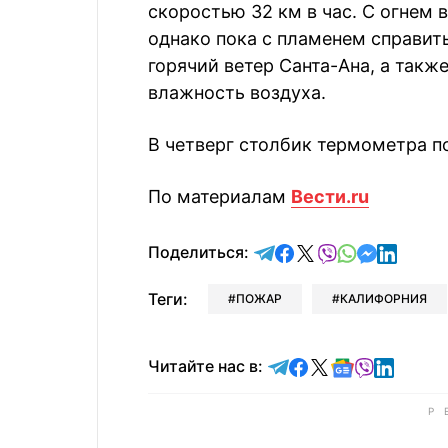
скоростью 32 км в час. С огнем 
однако пока с пламенем справит
горячий ветер Санта-Ана, а такж
влажность воздуха.
В четверг столбик термометра п
По материалам
Вести.ru
отправить в Telegram
поделиться в Face
поделиться в X
отправить в V
отправить 
отправит
отправ
Поделиться:
Теги:
ПОЖАР
КАЛИФОРНИЯ
Читайте в Telegram
Читайте в Faceb
Читайте в X
Читайте в 
Читайте в
Читайт
Читайте нас в: