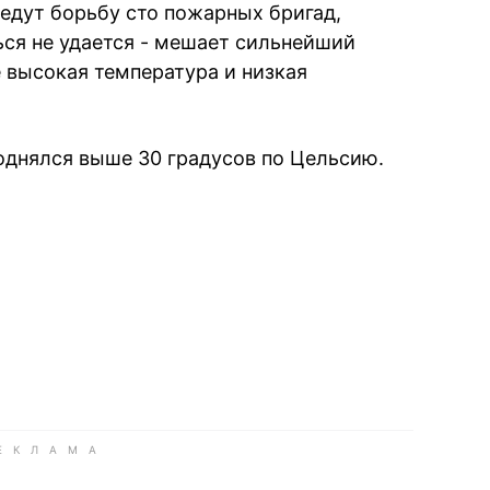
ведут борьбу сто пожарных бригад,
ься не удается - мешает сильнейший
е высокая температура и низкая
однялся выше 30 градусов по Цельсию.
book
iber
в Whatsapp
ь в Messenger
ить в LinkedIn
ook
Google news
 Viber
е в LinkedIn