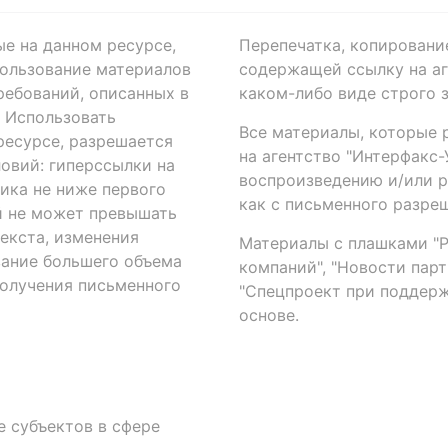
ые на данном ресурсе,
Перепечатка, копировани
ользование материалов
содержащей ссылку на аге
ребований, описанных в
каком-либо виде строго 
. Использовать
Все материалы, которые 
есурсе, разрешается
на агентство "Интерфакс
овий: гиперссылки на
воспроизведению и/или 
ика не ниже первого
как с письменного разреш
й не может превышать
екста, изменения
Материалы с плашками "Р"
вание большего объема
компаний", "Новости парти
получения письменного
"Спецпроект при поддерж
основе.
 субъектов в сфере