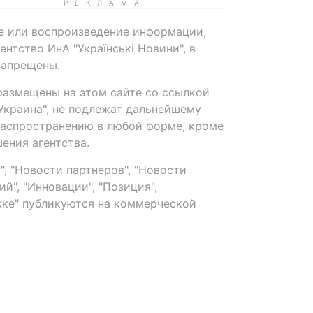
е или воспроизведение информации,
нтство ИнА "Українські Новини", в
запрещены.
размещены на этом сайте со ссылкой
-Украина", не подлежат дальнейшему
распространению в любой форме, кроме
ения агентства.
, "Новости партнеров", "Новости
й", "Инновации", "Позиция",
ке" публикуются на коммерческой