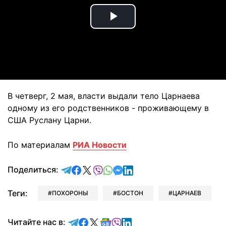
Play
Video
В четверг, 2 мая, власти выдали тело Царнаева
одному из его родственников - проживающему в
США Руслану Царни.
По материалам
РИА Новости
отправить в Telegram
поделиться в Facebook
поделиться в X
отправить в Viber
отправить в Whatsapp
отправить в Messenger
отправить в LinkedIn
Поделиться:
Теги:
ПОХОРОНЫ
БОСТОН
ЦАРНАЕВ
Читайте в Telegram
Читайте в Facebook
Читайте в X
Читайте в Google news
Читайте в Viber
Читайте в LinkedIn
Читайте нас в: