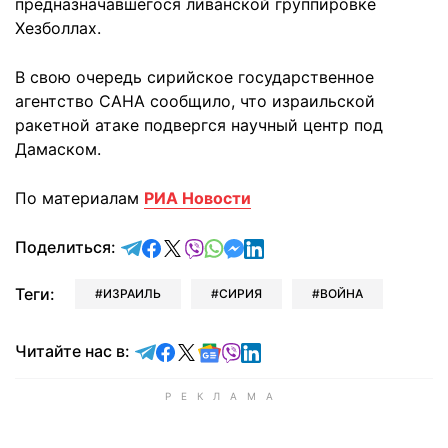
предназначавшегося ливанской группировке
Хезболлах.
В свою очередь сирийское государственное
агентство САНА сообщило, что израильской
ракетной атаке подвергся научный центр под
Дамаском.
По материалам
РИА Новости
отправить в Telegram
поделиться в Facebook
поделиться в X
отправить в Viber
отправить в Whatsapp
отправить в Messenger
отправить в LinkedIn
Поделиться:
Теги:
ИЗРАИЛЬ
СИРИЯ
ВОЙНА
Читайте в Telegram
Читайте в Facebook
Читайте в X
Читайте в Google news
Читайте в Viber
Читайте в LinkedIn
Читайте нас в: