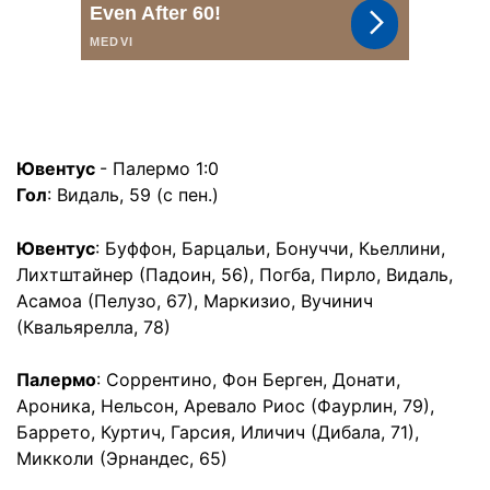
Ювентус
- Палермо 1:0
Гол
: Видаль, 59 (с пен.)
Ювентус
: Буффон, Барцальи, Бонуччи, Кьеллини,
Лихтштайнер (Падоин, 56), Погба, Пирло, Видаль,
Асамоа (Пелузо, 67), Маркизио, Вучинич
(Квальярелла, 78)
Палермо
: Соррентино, Фон Берген, Донати,
Ароника, Нельсон, Аревало Риос (Фаурлин, 79),
Баррето, Куртич, Гарсия, Иличич (Дибала, 71),
Микколи (Эрнандес, 65)