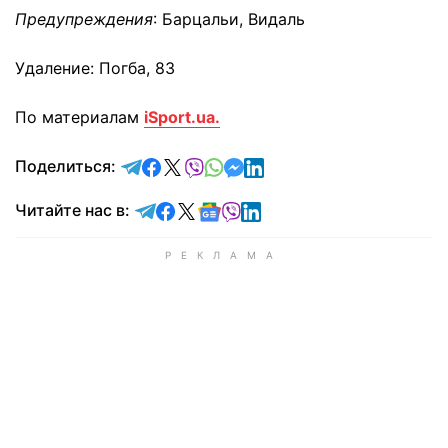
Предупреждения
: Барцальи, Видаль
Удаление: Погба, 83
По материалам
iSport.ua.
отправить в Telegram
поделиться в Facebook
поделиться в X
отправить в Viber
отправить в Whatsapp
отправить в Messenger
отправить в LinkedIn
Поделиться:
Читайте в Telegram
Читайте в Facebook
Читайте в X
Читайте в Google news
Читайте в Viber
Читайте в LinkedIn
Читайте нас в: