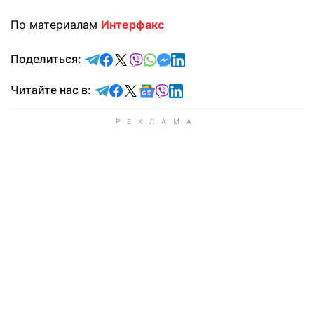
По материалам
Интерфакс
отправить в Telegram
поделиться в Facebook
поделиться в X
отправить в Viber
отправить в Whatsapp
отправить в Messenger
отправить в LinkedIn
Поделиться:
Читайте в Telegram
Читайте в Facebook
Читайте в X
Читайте в Google news
Читайте в Viber
Читайте в LinkedIn
Читайте нас в: