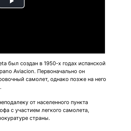
Play
Video
ta был создан в 1950-х годах испанской
ano Aviacion. Первоначально он
ровочный самолет, однако позже на него
.
неподалеку от населенного пункта
фа с участием легкого самолета,
рокуратуре страны.