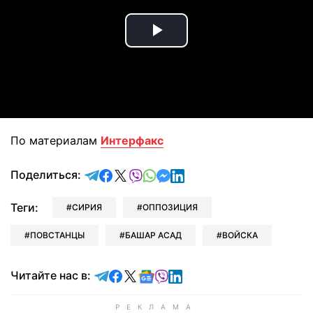
Play
Video
По материалам
Интерфакс
отправить в Telegram
поделиться в Facebook
поделиться в X
отправить в Viber
отправить в Whatsapp
отправить в Messenger
отправить в LinkedIn
Поделиться:
Теги:
СИРИЯ
ОППОЗИЦИЯ
ПОВСТАНЦЫ
БАШАР АСАД
ВОЙСКА
Читайте в Telegram
Читайте в Facebook
Читайте в X
Читайте в Google news
Читайте в Viber
Читайте в LinkedIn
Читайте нас в: