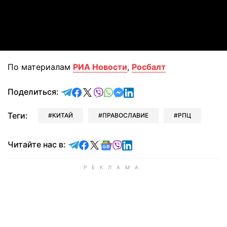
Video
По материалам
РИА Новости
,
Росбалт
отправить в Telegram
поделиться в Facebook
поделиться в X
отправить в Viber
отправить в Whatsapp
отправить в Messenger
отправить в LinkedIn
Поделиться:
Теги:
КИТАЙ
ПРАВОСЛАВИЕ
РПЦ
Читайте в Telegram
Читайте в Facebook
Читайте в X
Читайте в Google news
Читайте в Viber
Читайте в LinkedIn
Читайте нас в: